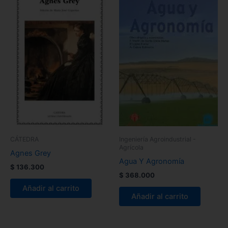
CÁTEDRA
Ingeniería Agroindustrial -
Agrícola
Agnes Grey
Agua Y Agronomía
$
136.300
$
368.000
Añadir al carrito
Añadir al carrito