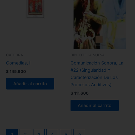
CÁTEDRA
BIBLIOTECA NUEVA
Comedias, II
Comunicación Sonora, La
#22 (Singularidad Y
$
145.600
Caracterización De Los
Añadir al carrito
Procesos Auditivos)
$
111.600
Añadir al carrito
1
2
3
4
5
→