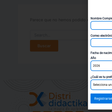
Nombre Compl
Parece que no hemos podido encontrar lo 
Correo electrón
Fecha de nacim
Año
2026
¿Cuál es tu pref
Selecciona un
Registrarse