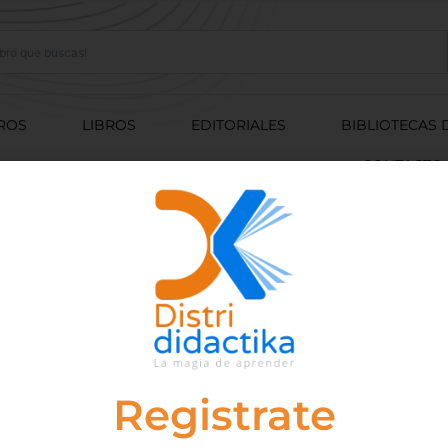
ROS
LIBROS
EDITORIALES
BIBLIOTECAS 
CONTACTO
tor:admin_vobo
Registrate