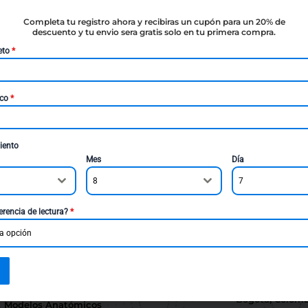
Completa tu registro ahora y recibiras un cupón para un 20% de
descuento y tu envio sera gratis solo en tu primera compra.
eto
*
que estás buscando. Quizá pueda ayudarte una búsqueda.
ico
*
iento
Mes
Día
8
7
erencia de lectura?
*
a opción
Menú
Contáctenos
Libros
Calle 45A # 20
Bogotá, Colomb
Modelos Anatómicos