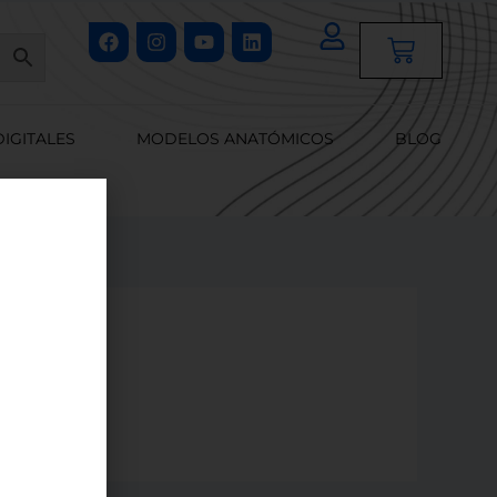
Facebook
Instagram
Youtube
Linkedin
Cart
DIGITALES
MODELOS ANATÓMICOS
BLOG