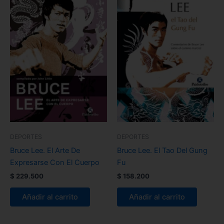
DEPORTES
DEPORTES
Bruce Lee. El Arte De
Bruce Lee. El Tao Del Gung
Expresarse Con El Cuerpo
Fu
$
229.500
$
158.200
Añadir al carrito
Añadir al carrito