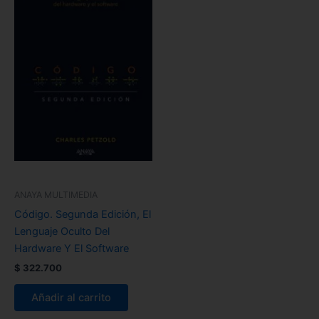
ANAYA MULTIMEDIA
Código. Segunda Edición, El
Lenguaje Oculto Del
Hardware Y El Software
$
322.700
Añadir al carrito