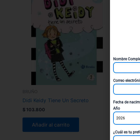
Nombre Compl
Correo electrón
BRUÑO
Didi Keidy Tiene Un Secreto
Fecha de nacim
Año
$
103.800
2026
Añadir al carrito
¿Cuál es tu pref