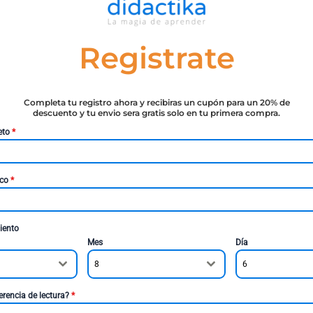
Registrate
Completa tu registro ahora y recibiras un cupón para un 20% de
descuento y tu envio sera gratis solo en tu primera compra.
eto
*
ico
*
iento
Mes
Día
8
6
erencia de lectura?
*