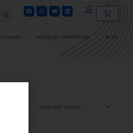
Facebook
Instagram
Youtube
Linkedin
Cart
DIGITALES
MODELOS ANATÓMICOS
BLOG