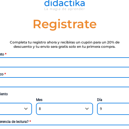
Registrate
Completa tu registro ahora y recibiras un cupón para un 20% de
descuento y tu envio sera gratis solo en tu primera compra.
eto
*
ico
*
iento
Mes
Día
8
9
erencia de lectura?
*