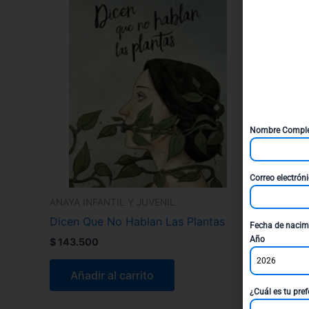
Nombre Compl
Correo electrón
ANAYA INFANTIL Y JUVENIL
Dicen Que No Hablan Las Plantas
Fecha de nacim
Año
$
143.500
2026
Añadir al carrito
¿Cuál es tu pref