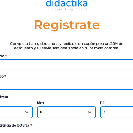
Registrate
Completa tu registro ahora y recibiras un cupón para un 20% de
descuento y tu envio sera gratis solo en tu primera compra.
eto
*
ico
*
iento
Mes
Día
8
7
erencia de lectura?
*