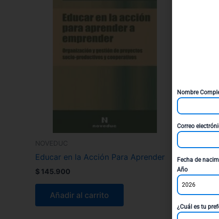
Nombre Compl
Correo electrón
NOVEDUC
Educar en la Acción Para Aprender
Fecha de nacim
Año
$
145.900
2026
Añadir al carrito
¿Cuál es tu pref