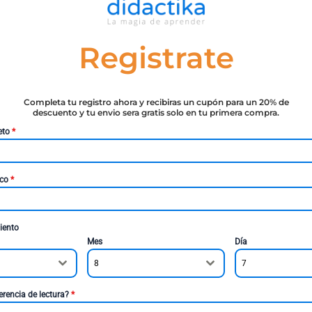
Registrate
Completa tu registro ahora y recibiras un cupón para un 20% de
descuento y tu envio sera gratis solo en tu primera compra.
eto
*
ico
*
iento
Mes
Día
8
7
erencia de lectura?
*