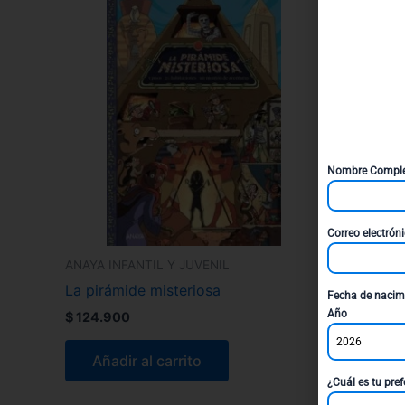
Nombre Compl
Correo electrón
ANAYA INFANTIL Y JUVENIL
La pirámide misteriosa
Fecha de nacim
Año
$
124.900
2026
Añadir al carrito
¿Cuál es tu pref