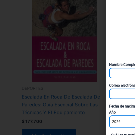
Nombre Compl
Correo electrón
DEPORTES
Escalada En Roca De Escalada De
Paredes: Guía Esencial Sobre Las
Fecha de nacim
Técnicas Y El Equipamiento
Año
$
177.700
2026