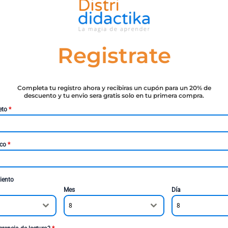
Registrate
Completa tu registro ahora y recibiras un cupón para un 20% de
descuento y tu envio sera gratis solo en tu primera compra.
eto
*
ico
*
iento
Mes
Día
8
8