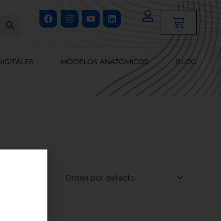
Facebook
Instagram
Youtube
Linkedin
Cart
DIGITALES
MODELOS ANATÓMICOS
BLOG