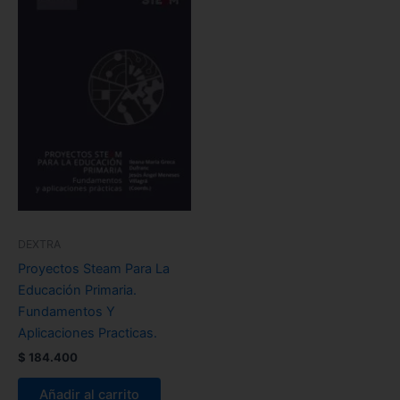
DEXTRA
Proyectos Steam Para La
Educación Primaria.
Fundamentos Y
Aplicaciones Practicas.
$
184.400
Añadir al carrito