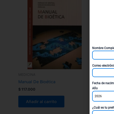
Nombre Compl
Correo electrón
MEDICINA
Manual De Bioética
Fecha de nacim
Año
$
117.000
2026
Añadir al carrito
¿Cuál es tu pref