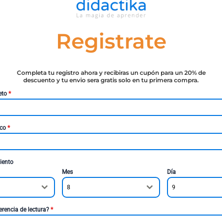
Registrate
Completa tu registro ahora y recibiras un cupón para un 20% de
descuento y tu envio sera gratis solo en tu primera compra.
eto
*
ico
*
iento
Mes
Día
8
9
erencia de lectura?
*