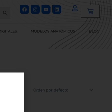
Facebook
Instagram
Youtube
Linkedin
Cart
DIGITALES
MODELOS ANATÓMICOS
BLOG