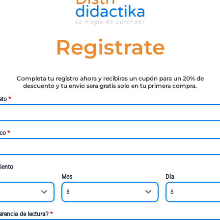
Registrate
Completa tu registro ahora y recibiras un cupón para un 20% de
descuento y tu envio sera gratis solo en tu primera compra.
eto
*
ico
*
iento
Mes
Día
8
6
erencia de lectura?
*