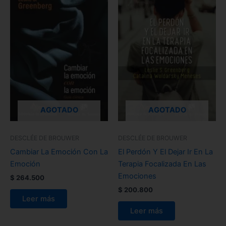
AGOTADO
AGOTADO
DESCLÉE DE BROUWER
DESCLÉE DE BROUWER
Cambiar La Emoción Con La
El Perdón Y El Dejar Ir En La
Emoción
Terapia Focalizada En Las
Emociones
$
264.500
$
200.800
Leer más
Leer más