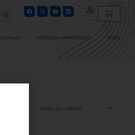
Facebook
Instagram
Youtube
Linkedin
Cart
DIGITALES
MODELOS ANATÓMICOS
BLOG