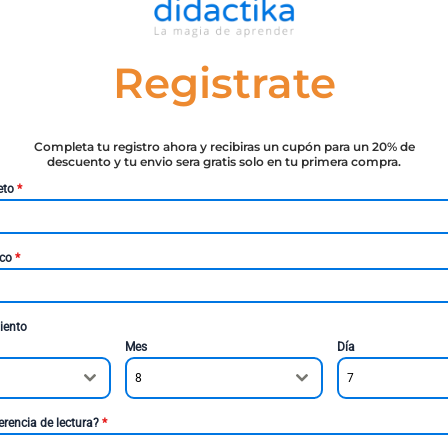
Registrate
Completa tu registro ahora y recibiras un cupón para un 20% de
descuento y tu envio sera gratis solo en tu primera compra.
eto
*
ico
*
iento
Mes
Día
8
7
erencia de lectura?
*