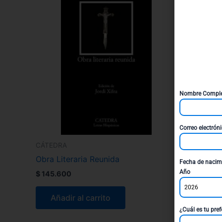
Nombre Compl
Correo electrón
CÁTEDRA
Obra Literaria Reunida
Fecha de nacim
Año
$
145.600
2026
Añadir al carrito
¿Cuál es tu pref