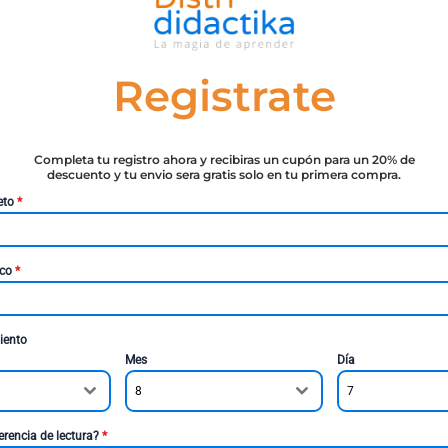
Registrate
Completa tu registro ahora y recibiras un cupón para un 20% de
descuento y tu envio sera gratis solo en tu primera compra.
eto
*
ico
*
iento
Mes
Día
8
7
erencia de lectura?
*