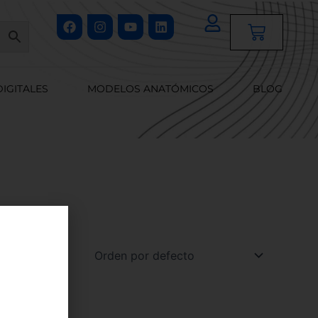
Facebook
Instagram
Youtube
Linkedin
Cart
DIGITALES
MODELOS ANATÓMICOS
BLOG