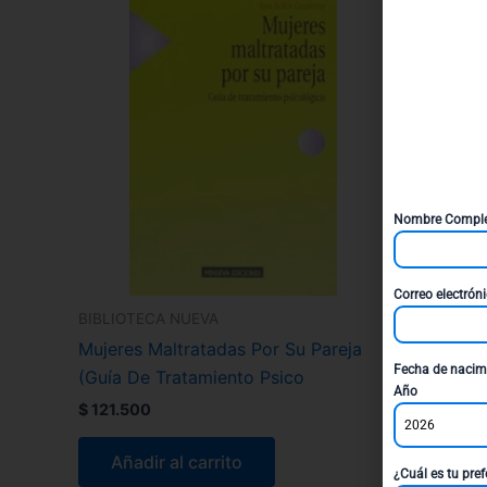
Nombre Compl
Correo electrón
BIBLIOTECA NUEVA
Mujeres Maltratadas Por Su Pareja
Fecha de nacim
(Guía De Tratamiento Psico
Año
$
121.500
2026
Añadir al carrito
¿Cuál es tu pref