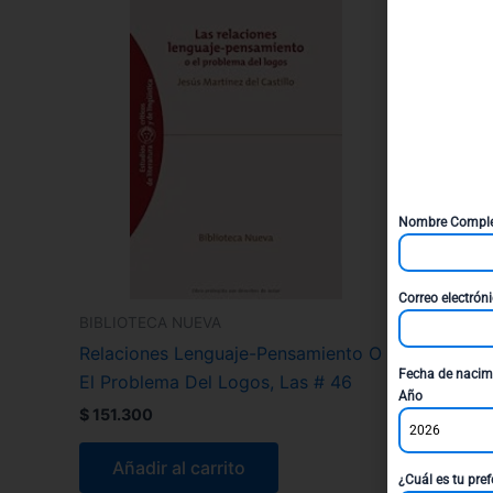
Nombre Compl
Correo electrón
BIBLIOTECA NUEVA
Relaciones Lenguaje-Pensamiento O
Fecha de nacim
El Problema Del Logos, Las # 46
Año
$
151.300
2026
Añadir al carrito
¿Cuál es tu pref