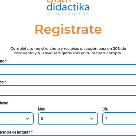
Registrate
Completa tu registro ahora y recibiras un cupón para un 20% de
descuento y tu envio sera gratis solo en tu primera compra.
eto
*
ico
*
iento
Mes
Día
8
7
erencia de lectura?
*