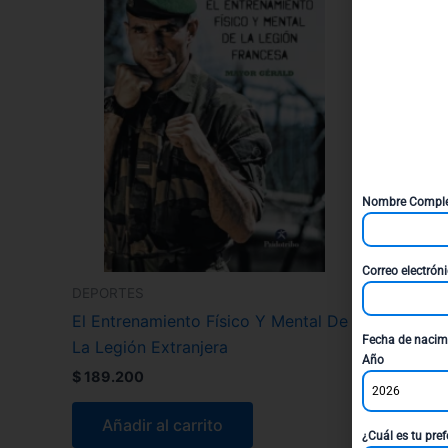
Nombre Compl
Correo electrón
DEPORTES
El Entrenamiento Físico Y Mental De
Fecha de nacim
La Legión Extranjera
Año
$
189.200
2026
Añadir al carrito
¿Cuál es tu pref