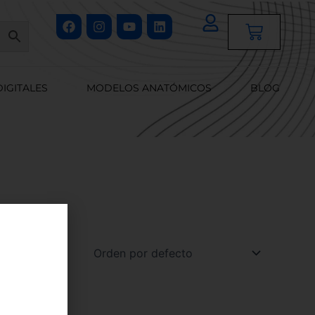
Facebook
Instagram
Youtube
Linkedin
Cart
DIGITALES
MODELOS ANATÓMICOS
BLOG