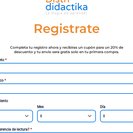
Registrate
Completa tu registro ahora y recibiras un cupón para un 20% de
descuento y tu envio sera gratis solo en tu primera compra.
eto
*
ico
*
iento
Mes
Día
8
8
erencia de lectura?
*