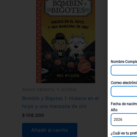
Nombre Compl
Correo electrón
ANAYA INFANTIL Y JUVENIL
Bombín y Bigotes 1: Huesos en el
Fecha de nacim
hoyo y una manzana de oro
Año
$
108.200
2026
Añadir al carrito
¿Cuál es tu pref