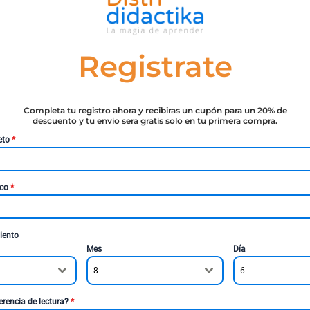
Registrate
Completa tu registro ahora y recibiras un cupón para un 20% de
descuento y tu envio sera gratis solo en tu primera compra.
eto
*
ico
*
iento
Mes
Día
8
6
erencia de lectura?
*