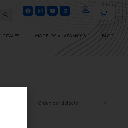
Facebook
Instagram
Youtube
Linkedin
Cart
DIGITALES
MODELOS ANATÓMICOS
BLOG