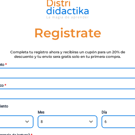
Registrate
Completa tu registro ahora y recibiras un cupón para un 20% de
descuento y tu envio sera gratis solo en tu primera compra.
eto
*
ico
*
iento
Mes
Día
8
6