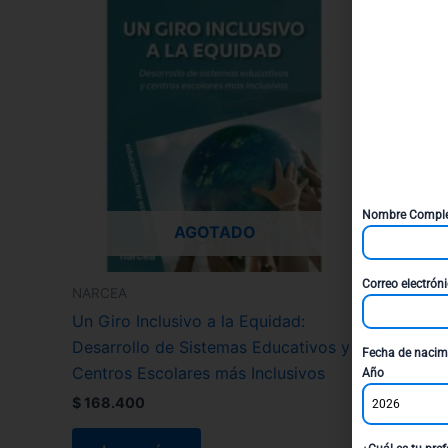
Nombre Compl
AGOTADO
Correo electrón
NARCEA
Un Giro Inclusivo a la Equidad:
Desarrollo de Sistemas Educativos y
Fecha de nacim
Centros Escolares más Inclusivos
Año
$
168.400
2026