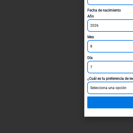
Fecha de nacimiento
Año
2026
Mes
8
Día
7
¿Cuál es tu preferencia de l
Selecciona una opción