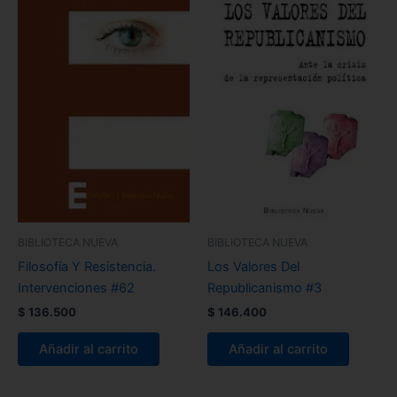
BIBLIOTECA NUEVA
BIBLIOTECA NUEVA
Filosofía Y Resistencia.
Los Valores Del
Intervenciones #62
Republicanismo #3
$
136.500
$
146.400
Añadir al carrito
Añadir al carrito