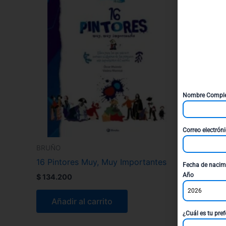
Nombre Compl
Correo electrón
BRUÑO
16 Pintores Muy, Muy Importantes
Fecha de nacim
Año
$
134.200
2026
Añadir al carrito
¿Cuál es tu pref