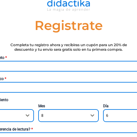
Registrate
Completa tu registro ahora y recibiras un cupón para un 20% de
descuento y tu envio sera gratis solo en tu primera compra.
eto
*
ico
*
iento
Mes
Día
8
6
erencia de lectura?
*