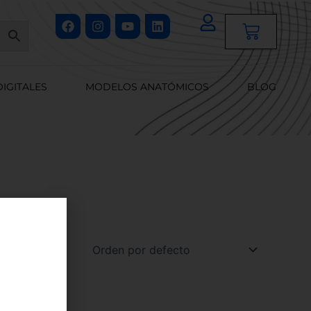
Facebook
Instagram
Youtube
Linkedin
Cart
DIGITALES
MODELOS ANATÓMICOS
BLOG