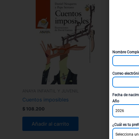
Nombre Compl
Correo electrón
ANAYA INFANTIL Y JUVENIL
Fecha de nacim
Cuentos imposibles
Año
$
108.200
2026
Añadir al carrito
¿Cuál es tu pref
Selecciona un