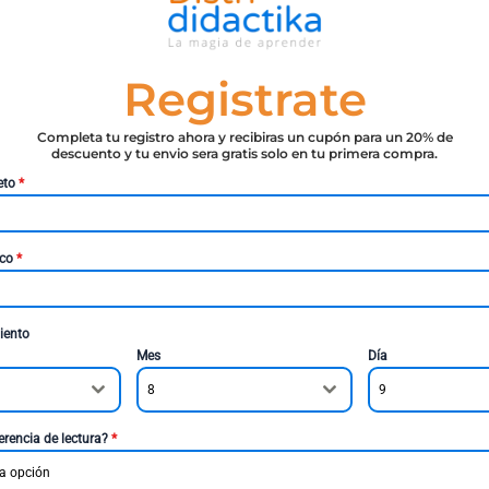
Registrate
Completa tu registro ahora y recibiras un cupón para un 20% de
descuento y tu envio sera gratis solo en tu primera compra.
eto
*
ico
*
iento
Mes
Día
8
9
erencia de lectura?
*
a opción