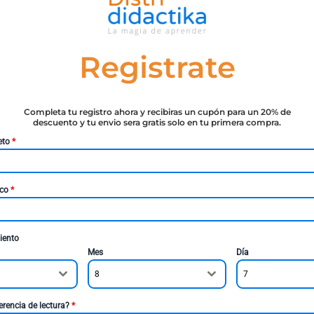
Registrate
Completa tu registro ahora y recibiras un cupón para un 20% de
descuento y tu envio sera gratis solo en tu primera compra.
eto
*
ico
*
iento
Mes
Día
8
7
erencia de lectura?
*