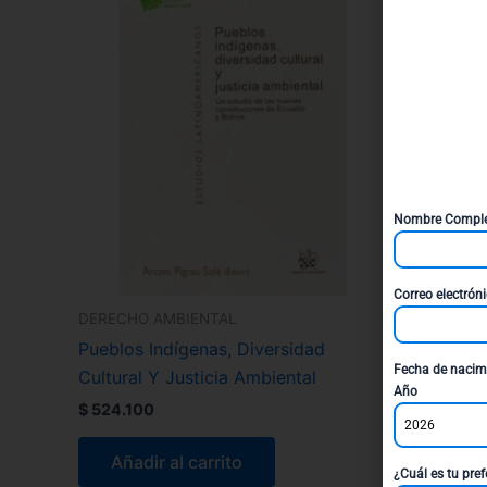
Nombre Compl
Correo electrón
DERECHO AMBIENTAL
Pueblos Indígenas, Diversidad
Fecha de nacim
Cultural Y Justicia Ambiental
Año
$
524.100
2026
Añadir al carrito
¿Cuál es tu pref