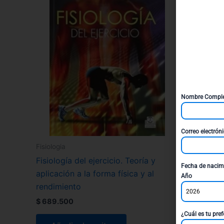
Nombre Compl
Correo electrón
Fisiologia
Fisiología del ejercicio. Teoría y
Fecha de nacim
aplicación a la forma física y al
Año
rendimiento
2026
$
689.500
¿Cuál es tu pref