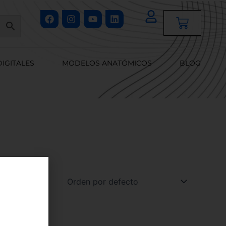
Facebook
Instagram
Youtube
Linkedin
Cart
DIGITALES
MODELOS ANATÓMICOS
BLOG