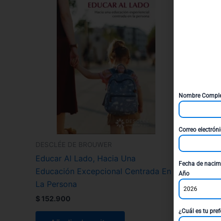
Nombre Compl
Correo electrón
DESCLÉE DE BROUWER
Educar Al Lado, Hacia Una
Fecha de nacim
Educación Excepcional Centrada En
Año
La Persona
2026
$
152.900
¿Cuál es tu pref