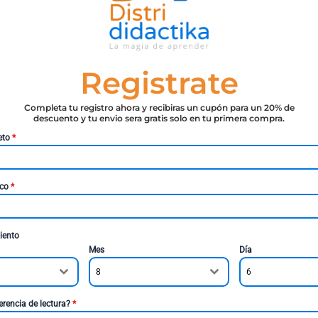
Registrate
Completa tu registro ahora y recibiras un cupón para un 20% de
descuento y tu envio sera gratis solo en tu primera compra.
eto
*
ico
*
iento
Mes
Día
8
6
erencia de lectura?
*