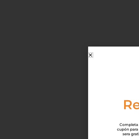
Re
Completa t
cupón para 
sera gra