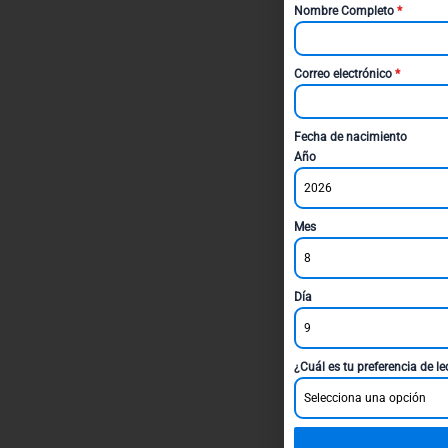
Nombre Completo
*
Correo electrónico
*
Fecha de nacimiento
Año
2026
Mes
8
Día
9
¿Cuál es tu preferencia de l
Selecciona una opción