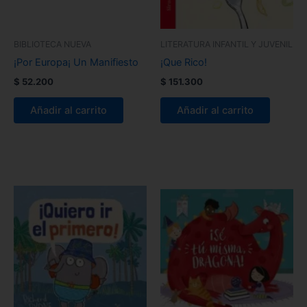
BIBLIOTECA NUEVA
LITERATURA INFANTIL Y JUVENIL
¡Por Europa¡ Un Manifiesto
¡Que Rico!
$
52.200
$
151.300
Añadir al carrito
Añadir al carrito