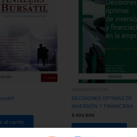
ADMINISTRACIÓN
ursátil
DECISIONES OPTIMAS DE
INVERSIÓN Y FINANCIERA
$
493.900
r al carrito
Añadir al carrito