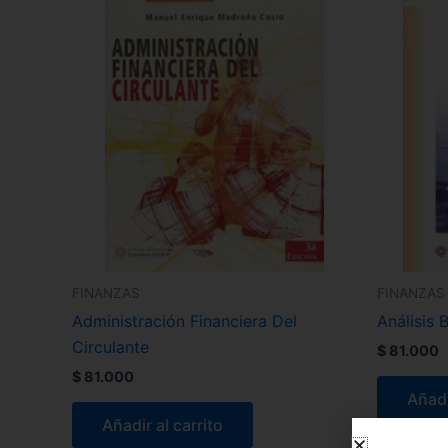
FINANZAS
FINANZAS
Administración Financiera Del
Análisis B
Circulante
$
81.000
$
81.000
Añadi
Añadir al carrito