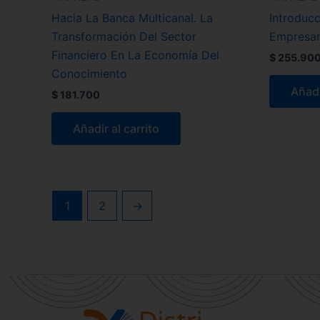
Hacia La Banca Multicanal. La
Introducc
Transformación Del Sector
Empresari
Financiero En La Economía Del
$
255.90
Conocimiento
Añadi
$
181.700
Añadir al carrito
1
2
→