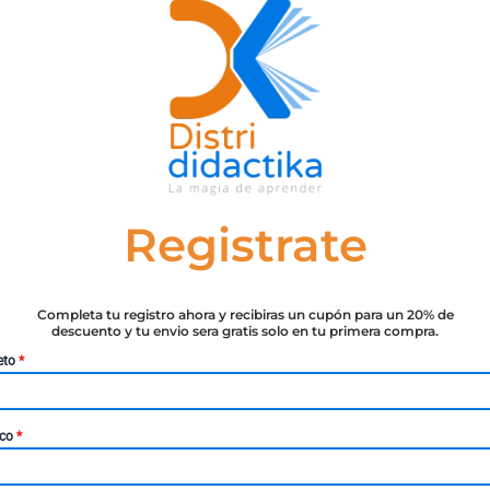
Registrate
Completa tu registro ahora y recibiras un cupón para un 20% de
descuento y tu envio sera gratis solo en tu primera compra.
eto
*
FINANZAS
atrimonial Y Banca Privada.
Gestión Y Operativa Bancaria
ico
*
el Asesor Financiero
(Economía Y Empresa)