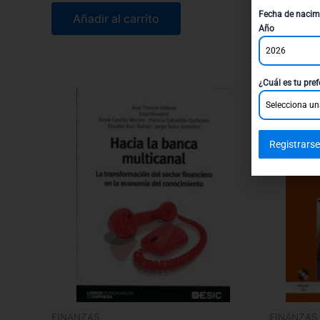
$
410.30
Fecha de nacim
Añadir al carrito
Año
Añadi
2026
¿Cuál es tu pref
Selecciona un
Registrarse
FINANZAS
FINANZAS