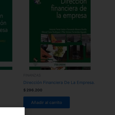
FINANZAS
Dirección Financiera De La Empresa.
$
296.200
Añadir al carrito