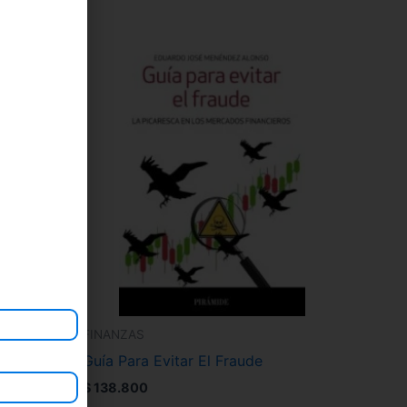
FINANZAS
. .
Guía Para Evitar El Fraude
$
138.800