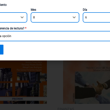
0
$
257.000
iento
Mes
Día
r al carrito
Añadir al carrito
8
6
erencia de lectura?
*
a opción
FINANZAS