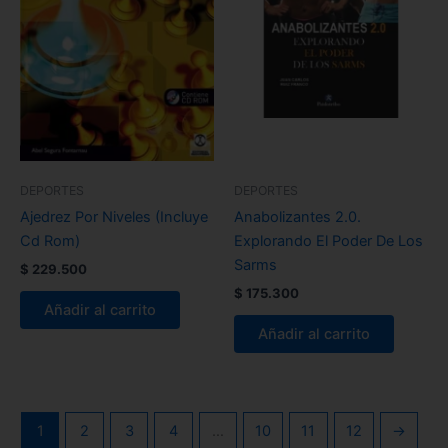
DEPORTES
DEPORTES
Ajedrez Por Niveles (Incluye
Anabolizantes 2.0.
Cd Rom)
Explorando El Poder De Los
Sarms
$
229.500
$
175.300
Añadir al carrito
Añadir al carrito
1
2
3
4
…
10
11
12
→