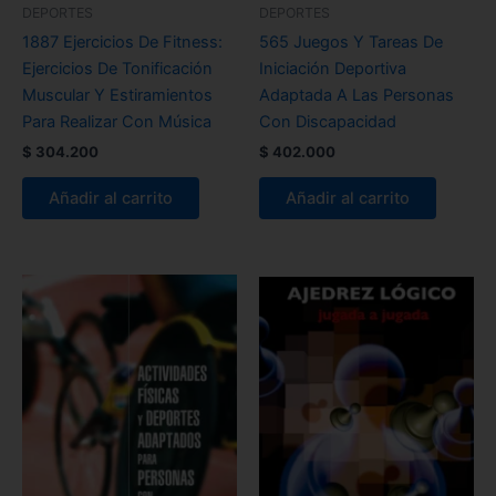
DEPORTES
DEPORTES
1887 Ejercicios De Fitness:
565 Juegos Y Tareas De
Ejercicios De Tonificación
Iniciación Deportiva
Muscular Y Estiramientos
Adaptada A Las Personas
Para Realizar Con Música
Con Discapacidad
$
304.200
$
402.000
Añadir al carrito
Añadir al carrito