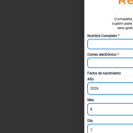
Completa t
cupón para 
sera gra
Nombre Completo
*
Correo electrónico
*
Fecha de nacimiento
Año
2026
Mes
8
Día
7