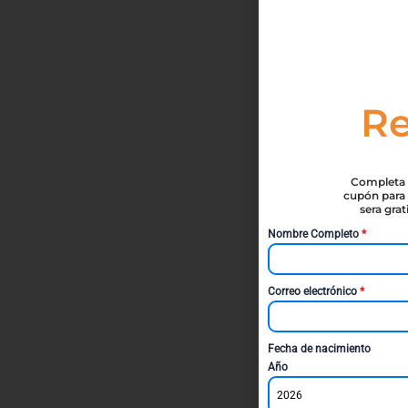
Re
Completa t
cupón para 
sera gra
Nombre Completo
*
Correo electrónico
*
Fecha de nacimiento
Año
2026