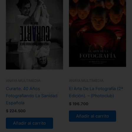
ANAYA MULTIMEDIA
ANAYA MULTIMEDIA
Curarte. 40 Años
El Arte De La Fotografía (2ª
Fotografiando La Sanidad
Edición). – (Photoclub)
Española
$
196.700
$
224.500
Añadir al carrito
Añadir al carrito