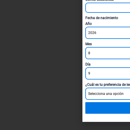
Fecha de nacimiento
Año
2026
Mes
8
Día
9
¿Cuál es tu preferencia de l
Selecciona una opción