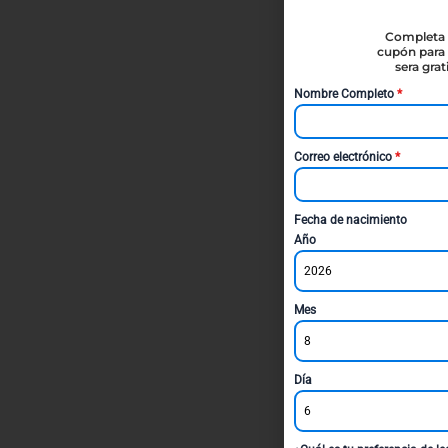
Completa t
cupón para 
sera gra
Nombre Completo
*
Correo electrónico
*
Fecha de nacimiento
Año
2026
Mes
8
Día
6