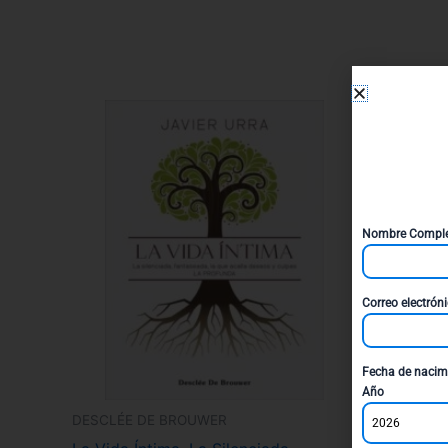
Nombre Compl
Correo electrón
Fecha de nacim
Año
DESCLÉE DE BROUWER
DESCLÉE 
2026