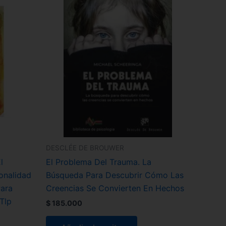
DESCLÉE DE BROUWER
l
El Problema Del Trauma. La
onalidad
Búsqueda Para Descubrir Cómo Las
Para
Creencias Se Convierten En Hechos
Tlp
$
185.000