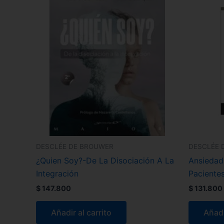
DESCLÉE DE BROUWER
DESCLÉE 
¿Quien Soy?-De La Disociación A La
Ansiedad
Integración
Pacientes
$
147.800
$
131.800
Añadir al carrito
Añadi