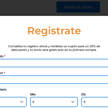
Añadir al carrito
Registrate
Completa tu registro ahora y recibiras un cupón para un 20% de
descuento y tu envio sera gratis solo en tu primera compra.
eto
*
ico
*
iento
Mes
Día
DE BROUWER
DESCLÉE DE BROUWER
8
8