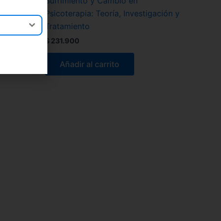
se
Sufrimiento y Cambio en
Psicoterapia: Teoría, Investigación y
Tratamiento
$
231.900
Añadir al carrito