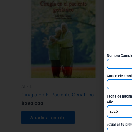
Nombre Compl
Correo electrón
ALFIL
Cirugía En El Paciente Geriátrico
Fecha de nacim
Año
$
290.000
2026
Añadir al carrito
¿Cuál es tu pref