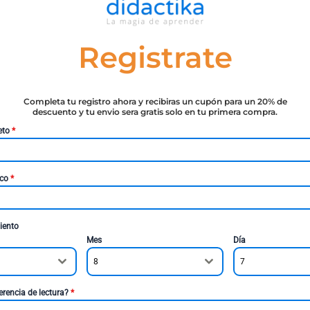
Registrate
Completa tu registro ahora y recibiras un cupón para un 20% de
descuento y tu envio sera gratis solo en tu primera compra.
eto
*
ico
*
iento
Mes
Día
8
7
erencia de lectura?
*