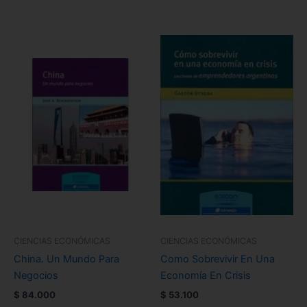
CIENCIAS ECONÓMICAS
CIENCIAS ECONÓMICAS
China. Un Mundo Para
Como Sobrevivir En Una
Negocios
Economía En Crisis
$
84.000
$
53.100