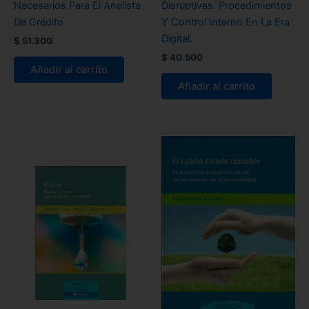
Necesarios Para El Analista
Disruptivas. Procedimientos
De Crédito
Y Control Interno En La Era
Digital.
$
51.300
$
40.500
Añadir al carrito
Añadir al carrito