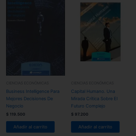
CIENCIAS ECONÓMICAS
CIENCIAS ECONÓMICAS
Business Intelligence Para
Capital Humano. Una
Mejores Decisiones De
Mirada Crítica Sobre El
Negocio
Futuro Complejo
$
119.500
$
97.200
Añadir al carrito
Añadir al carrito