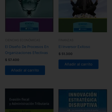
CIENCIAS ECONÓMICAS
FINANZAS
El Diseño De Procesos En
El Inversor Exitoso
Organizaciones Efectivas
$
51.300
$
57.400
Añadir al carrito
Añadir al carrito