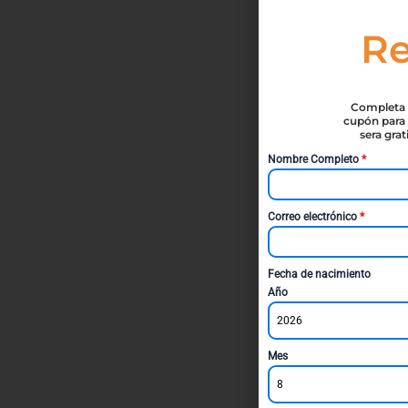
Re
Completa t
cupón para 
sera gra
Nombre Completo
*
Correo electrónico
*
Fecha de nacimiento
Año
2026
Mes
8