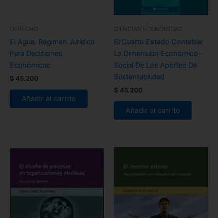
DERECHO
CIENCIAS ECONÓMICAS
El Agua. Régimen Jurídico
El Cuarto Estado Contable:
Para Decisiones
La Dimensión Económico-
Económicas
Social De Los Aportes De
Sustentabilidad
$
45.200
$
45.200
Añadir al carrito
Añadir al carrito