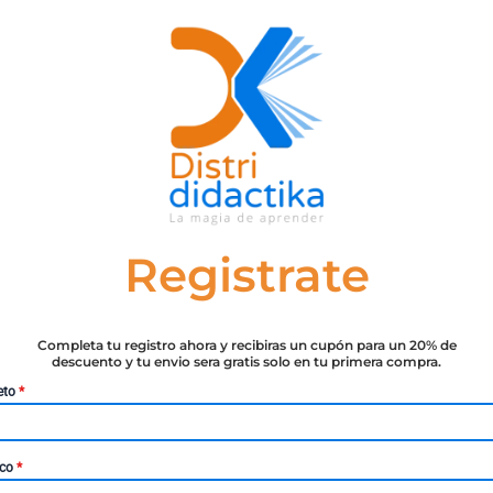
Registrate
Completa tu registro ahora y recibiras un cupón para un 20% de
descuento y tu envio sera gratis solo en tu primera compra.
eto
*
S
DEPORTES
cicios De Fuerza Explosiva
120 Ejercicios Para Un Cue
ico
*