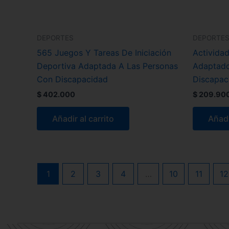
DEPORTES
DEPORTE
565 Juegos Y Tareas De Iniciación
Activida
Deportiva Adaptada A Las Personas
Adaptado
Con Discapacidad
Discapac
$
402.000
$
209.90
Añadir al carrito
Añadi
1
2
3
4
…
10
11
12