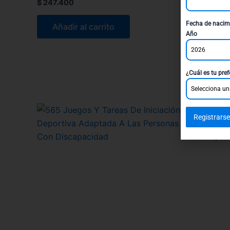
$
247.400
$
304.20
Fecha de nacim
Añadir al carrito
Añadi
Año
2026
¿Cuál es tu pref
Selecciona un
Registrarse