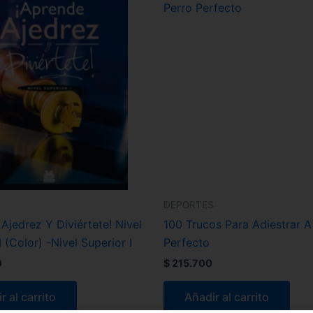
S
DEPORTES
Ajedrez Y Diviértete! Nivel
100 Trucos Para Adiestrar A
I (Color) -Nivel Superior I
Perfecto
0
$
215.700
r al carrito
Añadir al carrito