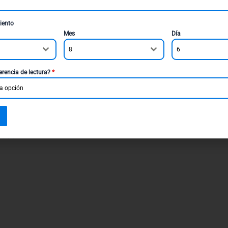
Flexible Y Tonificado
0
$
200.700
iento
r al carrito
Mes
Día
Añadir al carrito
8
6
erencia de lectura?
*
a opción