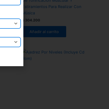
De Tonificación Muscular Y
Estiramientos Para Realizar Con
Música
$
304.200
Añadir al carrito