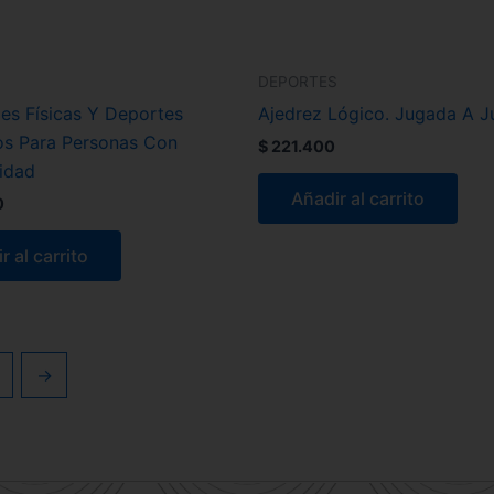
S
DEPORTES
des Físicas Y Deportes
Ajedrez Lógico. Jugada A 
s Para Personas Con
$
221.400
idad
Añadir al carrito
0
r al carrito
→