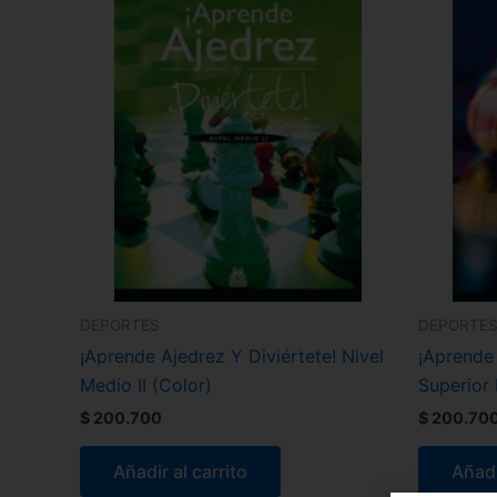
DEPORTES
DEPORTE
¡Aprende Ajedrez Y Diviértete! Nivel
¡Aprende 
Medio II (Color)
Superior 
$
200.700
$
200.70
Añadir al carrito
Añadi