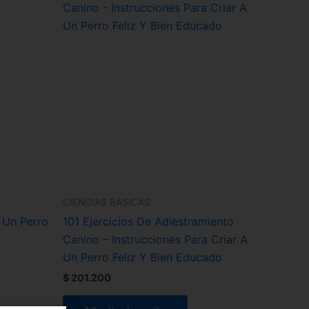
CIENCIAS BÁSICAS
 Un Perro
101 Ejercicios De Adiestramiento
Canino – Instrucciones Para Criar A
Un Perro Feliz Y Bien Educado
$
201.200