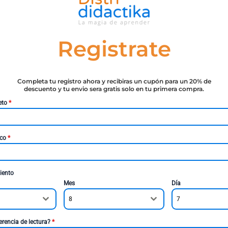
Registrate
Completa tu registro ahora y recibiras un cupón para un 20% de
descuento y tu envio sera gratis solo en tu primera compra.
eto
*
ico
*
iento
Mes
Día
8
7
erencia de lectura?
*