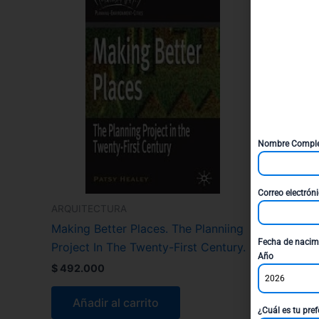
Nombre Compl
Correo electrón
ARQUITECTURA
Making Better Places. The Planniing
Fecha de nacim
Project In The Twenty-First Century.
Año
$
492.000
2026
Añadir al carrito
¿Cuál es tu pref