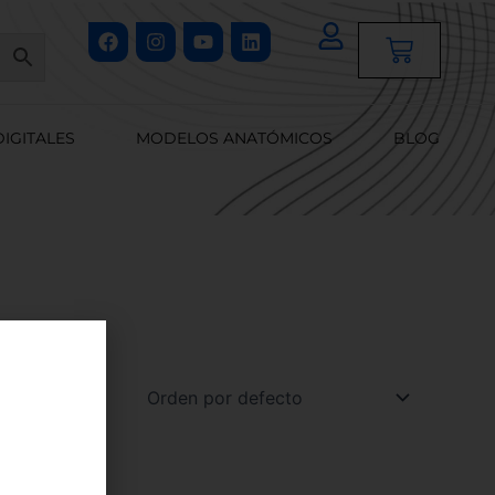
Facebook
Instagram
Youtube
Linkedin
Cart
DIGITALES
MODELOS ANATÓMICOS
BLOG