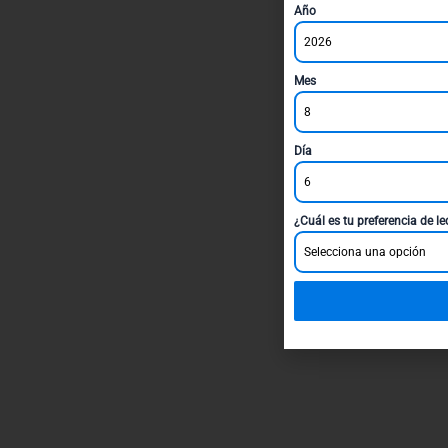
Año
2026
Mes
8
Día
6
¿Cuál es tu preferencia de l
Selecciona una opción