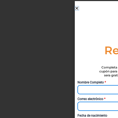
Re
Completa t
cupón para 
sera gra
Nombre Completo
*
Correo electrónico
*
Fecha de nacimiento