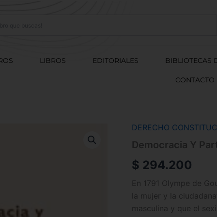
ROS
LIBROS
EDITORIALES
BIBLIOTECAS 
CONTACTO
DERECHO CONSTITUC
Democracia
Y
Democracia Y Part
Participación
Política
$
294.200
De
Las
En 1791 Olympe de Gou
Mujeres
la mujer y la ciudadan
cantidad
masculina y que el sex