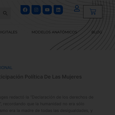
Facebook
Instagram
Youtube
Linkedin
Cart
DIGITALES
MODELOS ANATÓMICOS
BLOG
IONAL
icipación Política De Las Mujeres
ges redactó la “Declaración de los derechos de
a”, recordando que la humanidad no era sólo
ismo era la madre de todas las desigualdades, y