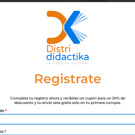
problemas.
Disponibilidad:
26 disp
Añ
-
+
SKU:
9788490333969
Registrate
Completa tu registro ahora y recibiras un cupón para un 20% de
descuento y tu envio sera gratis solo en tu primera compra.
n de los derechos de la mujer y la ciudadana”, recordando
eto
*
 sentando las bases para la vindicación de la igualdad polí
omper con los dictados patriarcales de la subordinación de 
más de dos siglos y la idea de que la presencia significat
ico
*