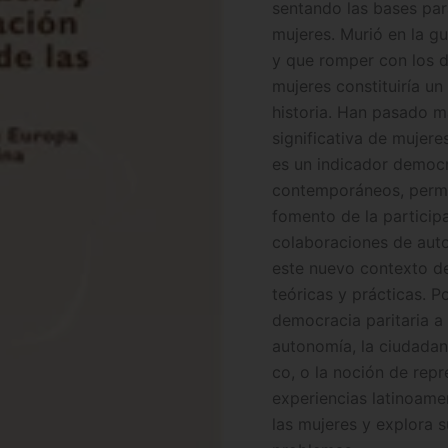
sentando las bases para
mujeres. Murió en la gu
y que romper con los d
mujeres constituiría un
historia. Han pasado má
significativa de mujere
es un indicador democr
contemporáneos, permit
fomento de la participa
colaboraciones de aut
este nuevo contexto de
teóricas y prácticas. P
democracia paritaria a 
autonomía, la ciudadanía
co, o la noción de repr
experiencias latinoame
las mujeres y explora s