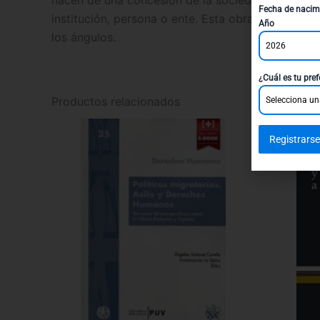
Fecha de nacim
institución, persona o ente. Esta obra contiene 
Año
los ángulos.
2026
¿Cuál es tu pref
Productos relacionados
Selecciona un
Registrarse