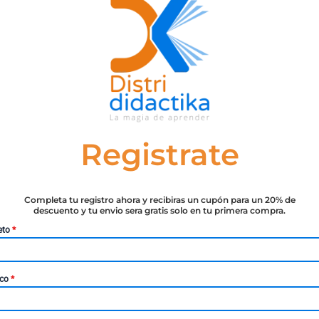
Registrate
Completa tu registro ahora y recibiras un cupón para un 20% de
descuento y tu envio sera gratis solo en tu primera compra.
eto
*
ico
*
ia naturaleza y dignidad, inherentes al mismo y trasciende
ntizadas y consagradas por las normas internacionales, par
Son invulnerables e inalienables, y no pueden ser ignoradas