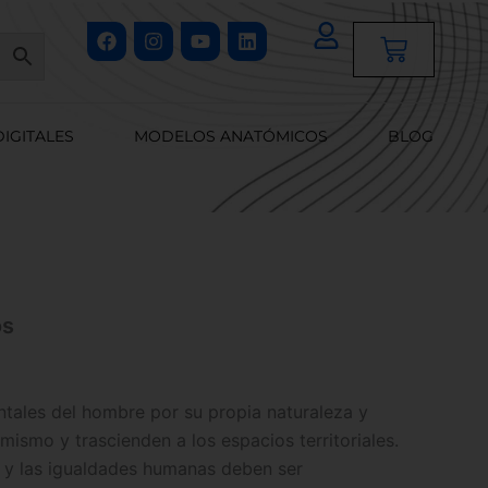
Facebook
Instagram
Youtube
Linkedin
Cart
DIGITALES
MODELOS ANATÓMICOS
BLOG
os
tales del hombre por su propia naturaleza y
 mismo y trascienden a los espacios territoriales.
ad y las igualdades humanas deben ser