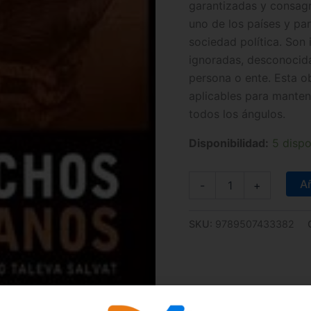
garantizadas y consagr
uno de los países y pa
sociedad política. Son 
ignoradas, desconocidas
persona o ente. Esta o
aplicables para manten
todos los ángulos.
Disponibilidad:
5 dispo
Añ
-
+
SKU:
9789507433382