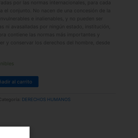
adas por las normas internacionales, para cada
ra el conjunto. No nacen de una concesión de la
invulnerables e inalienables, y no pueden ser
 ni avasalladas por ningún estado, institución,
bra contiene las normas más importantes y
er y conservar los derechos del hombre, desde
nibles
adir al carrito
Categoría:
DERECHOS HUMANOS