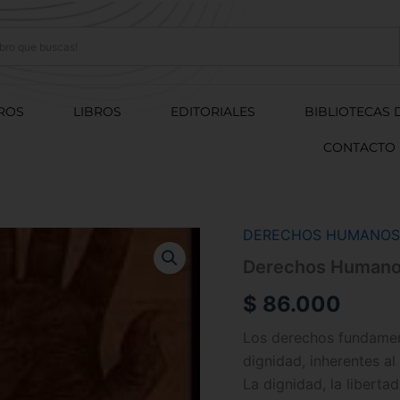
ROS
LIBROS
EDITORIALES
BIBLIOTECAS 
CONTACTO
DERECHOS HUMANOS
Derechos
Humanos
Derechos Human
cantidad
$
86.000
Los derechos fundamen
dignidad, inherentes al
La dignidad, la libert