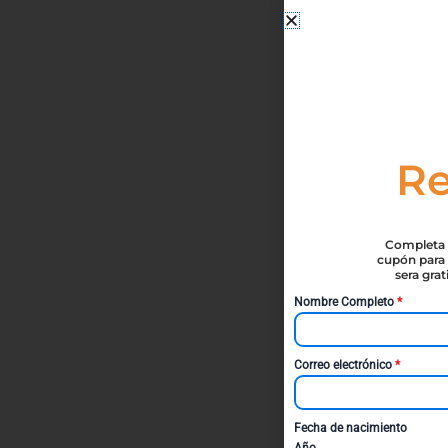
Re
Completa t
cupón para 
sera gra
Nombre Completo
*
Correo electrónico
*
Fecha de nacimiento
Año