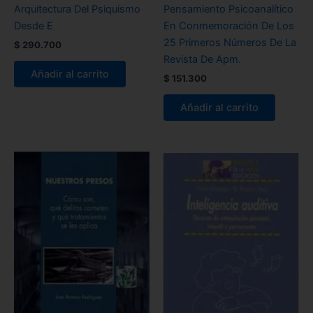
Arquitectura Del Psiquismo
Pensamiento Psicoanalítico
Desde E
En Conmemoración De Los
25 Primeros Números De La
$
290.700
Revista De Apm.
Añadir al carrito
$
151.300
Añadir al carrito