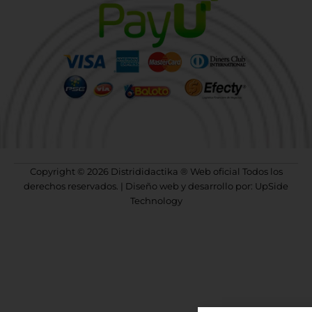
Copyright © 2026 Distrididactika ® Web oficial Todos los
derechos reservados. | Diseño web y desarrollo por: UpSide
Technology