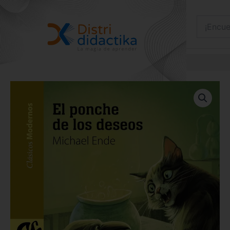
Ir
al
contenido
EL
PONCHE
DE
LOS
DESEOS
cantidad