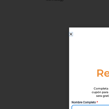
Re
Completa t
cupón para 
sera gra
Nombre Completo
*