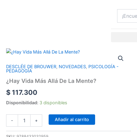
Ir
al
contenido
¿Hay
Vida
Más
DESCLÉE DE BROUWER
,
NOVEDADES
,
PSICOLOGÍA -
Allá
PEDAGOGÍA
De
¿Hay Vida Más Allá De La Mente?
La
Mente?
$
117.300
cantidad
Disponibilidad:
3 disponibles
Añadir al carrito
-
+
SKU:
9788433032959