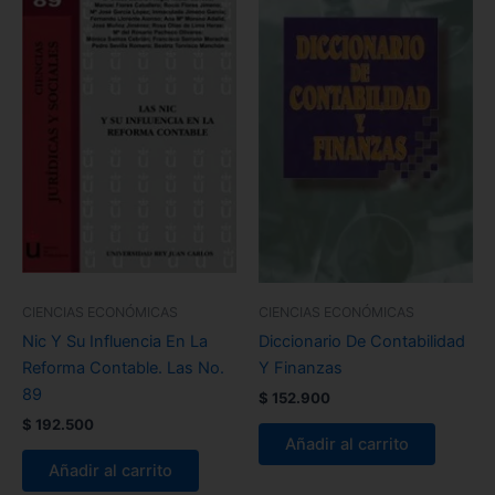
CIENCIAS ECONÓMICAS
CIENCIAS ECONÓMICAS
Nic Y Su Influencia En La
Diccionario De Contabilidad
Reforma Contable. Las No.
Y Finanzas
89
$
152.900
$
192.500
Añadir al carrito
Añadir al carrito