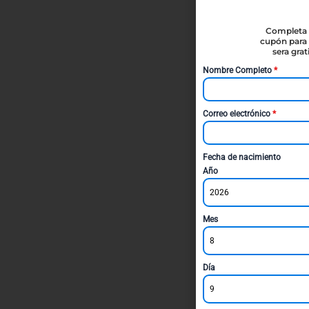
Completa t
cupón para 
sera gra
Nombre Completo
*
Correo electrónico
*
Fecha de nacimiento
Año
2026
Mes
8
Día
9