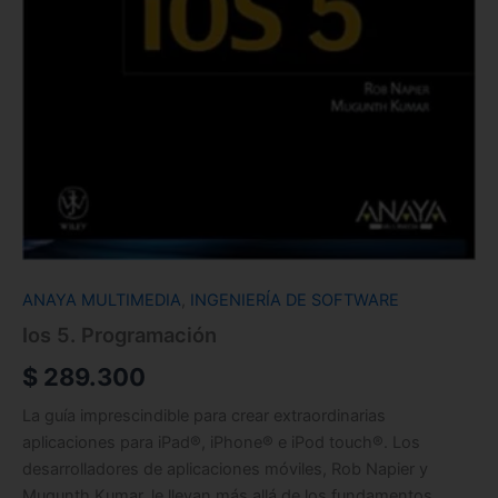
ANAYA MULTIMEDIA
,
INGENIERÍA DE SOFTWARE
Ios 5. Programación
$
289.300
La guía imprescindible para crear extraordinarias
aplicaciones para iPad®, iPhone® e iPod touch®. Los
desarrolladores de aplicaciones móviles, Rob Napier y
Mugunth Kumar, le llevan más allá de los fundamentos