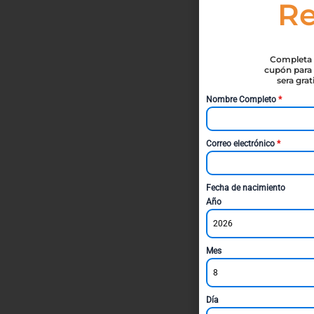
Re
Completa t
cupón para 
sera gra
Nombre Completo
*
Correo electrónico
*
Fecha de nacimiento
Año
2026
Mes
8
Día