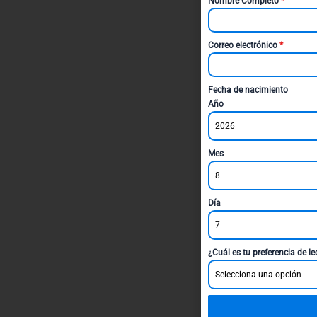
Nombre Completo
*
Correo electrónico
*
Fecha de nacimiento
Año
2026
Mes
8
Día
7
¿Cuál es tu preferencia de l
Selecciona una opción