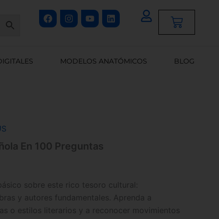
Facebook
Instagram
Youtube
Linkedin
Cart
DIGITALES
MODELOS ANATÓMICOS
BLOG
US
añola En 100 Preguntas
sico sobre este rico tesoro cultural:
obras y autores fundamentales. Aprenda a
as o estilos literarios y a reconocer movimientos