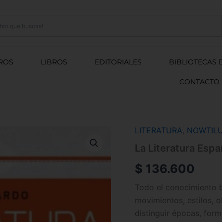
ROS
LIBROS
EDITORIALES
BIBLIOTECAS 
CONTACTO
LITERATURA
,
NOWTIL
La
Literatura
La Literatura Esp
Española
En
$
136.600
100
Preguntas
Todo el conocimiento bá
cantidad
movimientos, estilos, 
distinguir épocas, form