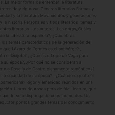
as. La mejor forma de entender la literatura
etenida y rigurosa. Géneros literarios Formas y
sociedad y la literatura Movimientos y generaciones
y la historia Personajes y tipos literarios  temas y
ientes literarios  Los autores  Las obras¿Cuáles
de la Literatura española?, ¿Qué obras
n los temas característicos de la generación del
ce que Lázaro de Tormes es el antihéroe? ,
nta el Quijote? , ¿Qué hizo Lope de Vega para
 de su época?, ¿Por qué no se consideran a
r y a Rosalía de Castro plenamente románticos?
a en la sociedad de su época? , ¿Cuándo explotó el
inoamericana? Rigor y amenidad reunidos en una
gación. Libros rigurosos pero de fácil lectura, que
so cuando solo disponga de unos momentos. Un
eductor por los grandes temas del conocimiento