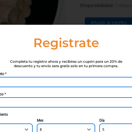
Disponibilidad:
1 dispo
Añadir al carrito
Registrate
SKU:
9788499678177
C
Completa tu registro ahora y recibiras un cupón para un 20% de
descuento y tu envio sera gratis solo en tu primera compra.
eto
*
ico
*
iento
ro cultural: movimientos, estilos, obras y autores fundamen
Mes
Día
neraciones literarias. La mejor forma de entender la literat
8
5
 sociedad y la literatura Movimientos y generaciones literaria