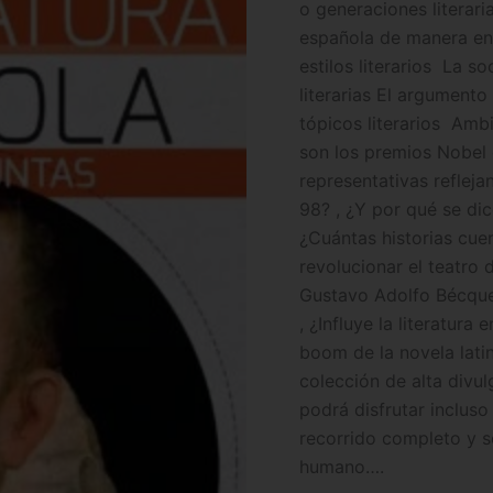
o generaciones literari
española de manera entr
estilos literarios  La 
literarias El argumento 
tópicos literarios  Amb
son los premios Nobel 
representativas refleja
98? , ¿Y por qué se di
¿Cuántas historias cue
revolucionar el teatro
Gustavo Adolfo Bécque
, ¿Influye la literatur
boom de la novela lat
colección de alta divul
podrá disfrutar inclu
recorrido completo y s
humano….