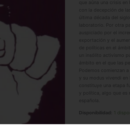
que aúna una crisis en
con la decepción de la
última década del siglo
laboratorio. Por otra p
auspiciado por el incr
exportación y el aumen
de políticas en el ámbi
un insólito activismo p
ámbito en el que las p
Podemos comienzan a ar
y su modus vivendi en 
constituye una etapa f
y política, algo que es 
española.
Disponibilidad:
1 dispo
Añadir al carrito