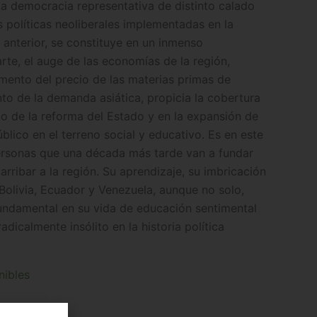
 la democracia representativa de distinto calado
s políticas neoliberales implementadas en la
 anterior, se constituye en un inmenso
arte, el auge de las economías de la región,
emento del precio de las materias primas de
to de la demanda asiática, propicia la cobertura
to de la reforma del Estado y en la expansión de
úblico en el terreno social y educativo. Es en este
ersonas que una década más tarde van a fundar
ribar a la región. Su aprendizaje, su imbricación
Bolivia, Ecuador y Venezuela, aunque no solo,
undamental en su vida de educación sentimental
radicalmente insólito en la historia política
nibles