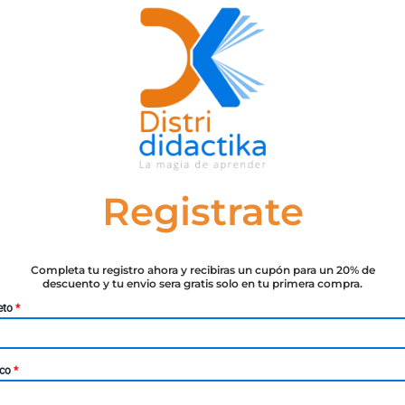
SKU:
9788430976614
Registrate
Completa tu registro ahora y recibiras un cupón para un 20% de
descuento y tu envio sera gratis solo en tu primera compra.
eto
*
Podemos es anterior a su experiencia latinoamericana esta 
ico
*
 siglo XXI, que aúna una crisis en la democracia representat