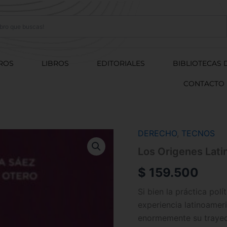
ROS
LIBROS
EDITORIALES
BIBLIOTECAS 
CONTACTO
DERECHO
,
TECNOS
Los
Origenes
Los Origenes Lat
Latinoamericanos
De
$
159.500
Podemos
cantidad
Si bien la práctica pol
experiencia latinoamer
enormemente su trayecto