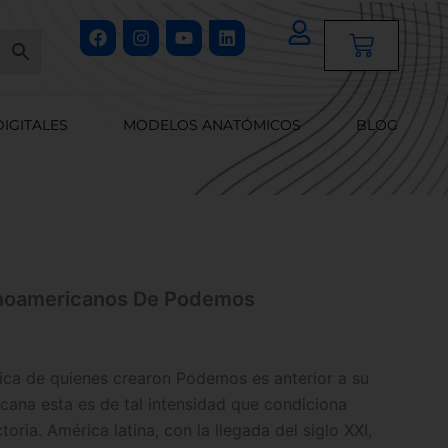
Facebook
Instagram
Youtube
Linkedin
Cart
DIGITALES
MODELOS ANATÓMICOS
BLOG
inoamericanos De Podemos
ítica de quienes crearon Podemos es anterior a su
icana esta es de tal intensidad que condiciona
ria. América latina, con la llegada del siglo XXI,