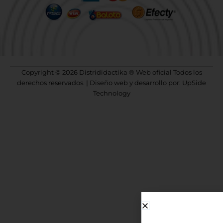
Copyright © 2026 Distrididactika ® Web oficial Todos los
derechos reservados. | Diseño web y desarrollo por: UpSide
Technology