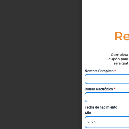
Re
Completa t
cupón para 
sera gra
Nombre Completo
*
Correo electrónico
*
Fecha de nacimiento
Año
2026