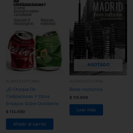
AGOTADO
ALIANZA EDITORIAL
ALIANZA EDITORIAL
¿El Choque De
Bares nocturnos
Civilizaciones Y Otros
$
115.600
Ensayos Sobre Occidente
Leer más
$
113.000
Añadir al carrito