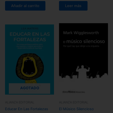
Añadir al carrito
Leer más
AGOTADO
ALIANZA EDITORIAL
ALIANZA EDITORIAL
Educar En Las Fortalezas
El Músico Silencioso