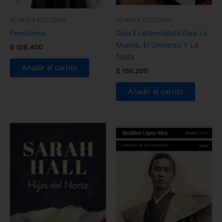
ALIANZA EDITORIAL
ALIANZA EDITORIAL
Feminismo
Guía Existencialista Para La
Muerte, El Universo Y La
$
108.400
Nada
Añadir al carrito
$
150.200
Añadir al carrito