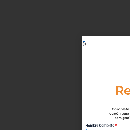
Re
Completa t
cupón para 
sera gra
Nombre Completo
*