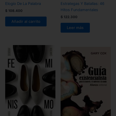
Elogio De La Palabra
Estrategas Y Batallas: 46
Hitos Fundamentales
$
108.400
$
122.300
Añadir al carrito
Leer más