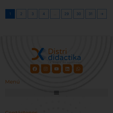
1
2
3
4
…
29
30
31
→
Facebook
Instagram
Youtube
Linkedin
Whatsapp
Menú
Contáctenos