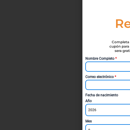
Re
Completa t
cupón para 
sera gra
Nombre Completo
*
Correo electrónico
*
Fecha de nacimiento
Año
2026
Mes