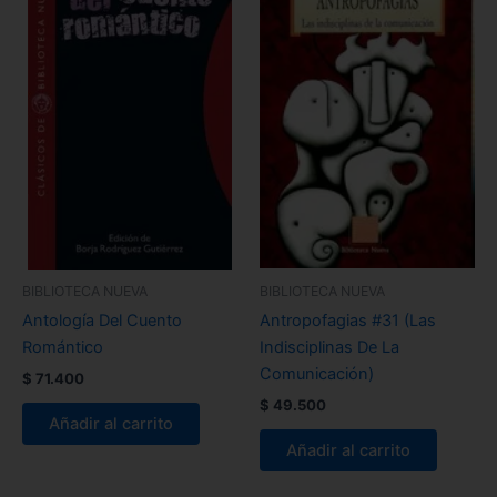
BIBLIOTECA NUEVA
BIBLIOTECA NUEVA
Antología Del Cuento
Antropofagias #31 (Las
Romántico
Indisciplinas De La
Comunicación)
$
71.400
$
49.500
Añadir al carrito
Añadir al carrito